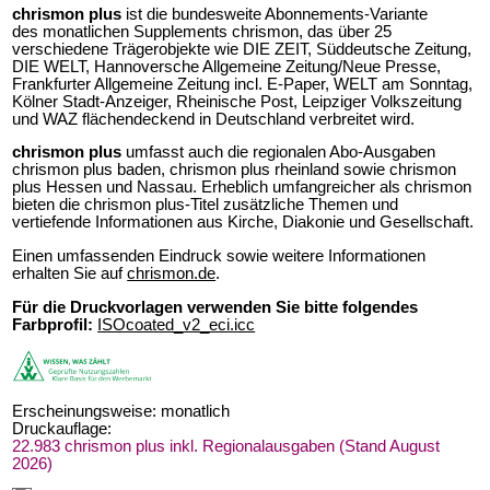
chrismon plus
ist die bundesweite Abonnements-Variante
des monatlichen Supplements chrismon, das über 25
verschiedene Trägerobjekte wie DIE ZEIT, Süddeutsche Zeitung,
DIE WELT, Hannoversche Allgemeine Zeitung/Neue Presse,
Frankfurter Allgemeine Zeitung incl. E-Paper, WELT am Sonntag,
Kölner Stadt-Anzeiger, Rheinische Post, Leipziger Volkszeitung
und WAZ flächendeckend in Deutschland verbreitet wird.
chrismon plus
umfasst auch die regionalen Abo-Ausgaben
chrismon plus baden, chrismon plus rheinland sowie chrismon
plus Hessen und Nassau. Erheblich umfangreicher als chrismon
bieten die chrismon plus-Titel zusätzliche Themen und
vertiefende Informationen aus Kirche, Diakonie und Gesellschaft.
Einen umfassenden Eindruck sowie weitere Informationen
erhalten Sie auf
chrismon.de
.
Für die Druckvorlagen verwenden Sie bitte folgendes
Farbprofil:
ISOcoated_v2_eci.icc
Erscheinungsweise:
monatlich
Druckauflage:
22.983 chrismon plus inkl. Regionalausgaben (Stand August
2026)